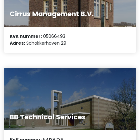
Cirrus Management B.V.
KvK nummer:
05066493
Adres:
Schokkerhaven 29
BB Technical Services
KvK nummer:
54138736