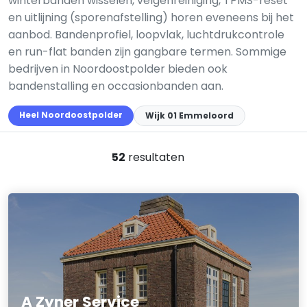
winterbanden wisselen, velgenreiniging, TPMS-reset
en uitlijning (sporenafstelling) horen eveneens bij het
aanbod. Bandenprofiel, loopvlak, luchtdrukcontrole
en run-flat banden zijn gangbare termen. Sommige
bedrijven in Noordoostpolder bieden ook
bandenstalling en occasionbanden aan.
Heel Noordoostpolder
Wijk 01 Emmeloord
52
resultaten
A Zyner Service