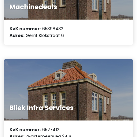
Machinedeals
KvK nummer:
65398432
Adres:
Gerrit Klokstraat 6
Bliek Infra Services
KvK nummer:
65274121
Adres:
Zwartemeerweg 24 B