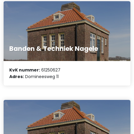
Banden & Techniek Nagele
KvK nummer:
61250627
Adres:
Domineesweg 11