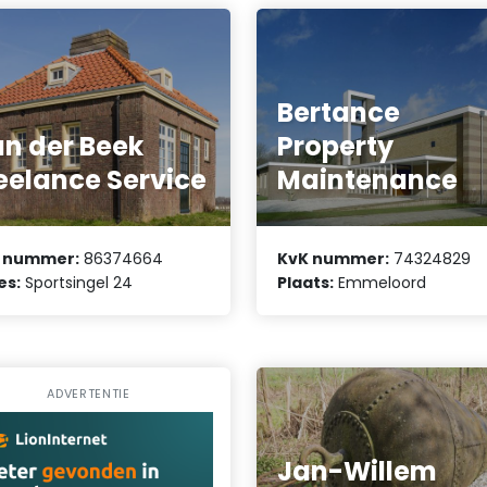
Bertance
n der Beek
Property
eelance Service
Maintenance
 nummer:
86374664
KvK nummer:
74324829
es:
Sportsingel 24
Plaats:
Emmeloord
ADVERTENTIE
Jan-Willem