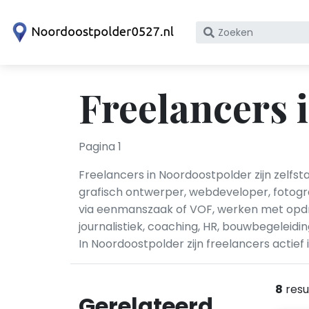
Zoek
op
bedrijfsnaam
of
Freelancers 
KvK
nummer
Pagina 1
Freelancers in Noordoostpolder zijn zelfst
grafisch ontwerper, webdeveloper, fotogra
via eenmanszaak of VOF, werken met opdra
journalistiek, coaching, HR, bouwbegeleid
In Noordoostpolder zijn freelancers actief
8
resu
Gerelateerd