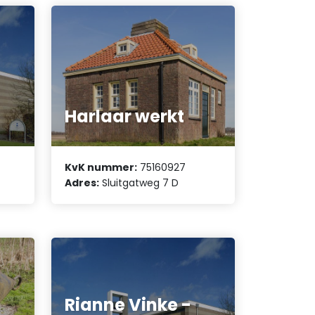
Harlaar werkt
KvK nummer:
75160927
Adres:
Sluitgatweg 7 D
Rianne Vinke -