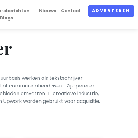
ersberichten
Nieuws
Contact
ADVERTEREN
 Blogs
er
uurbasis werken als tekstschrijver,
t of communicatieadviseur. Zij opereren
ieden omvatten IT, creatieve industrie,
n Upwork worden gebruikt voor acquisitie.