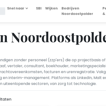
Snel naar
SBI
Wijken
Bedrijven
P
Noordoostpolder
&
in Noordoostpold
andigen zonder personeel (zzp'ers) die op projectbasis of 
af, vertaler, consultant, boekhouder, marketingspecialis
chtovereenkomsten, facturen en urenregistratie. Vakgeb
ing en interim-management. Platforms als LinkedIn, Malt e
 in uiteenlopende sectoren, van zorg tot technologie.
ltaten