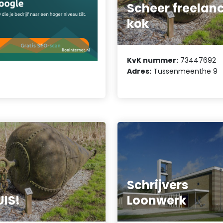
Scheer freelan
kok
KvK nummer:
73447692
Adres:
Tussenmeenthe 9
Schrijvers
IS!
Loonwerk