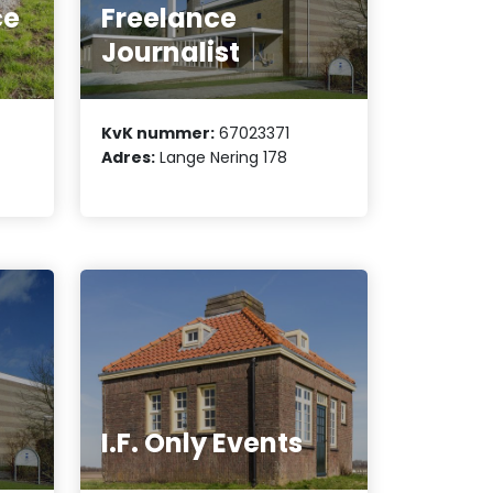
ce
Freelance
Journalist
KvK nummer:
67023371
Adres:
Lange Nering 178
I.F. Only Events