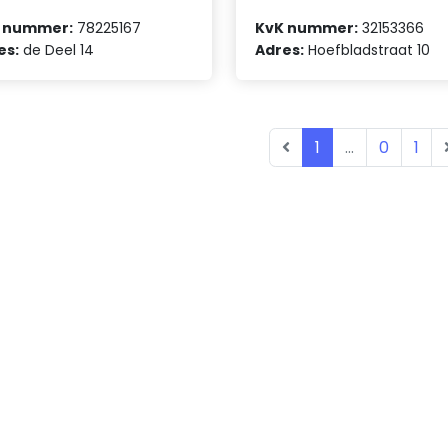
 nummer:
78225167
KvK nummer:
32153366
es:
de Deel 14
Adres:
Hoefbladstraat 10
1
...
0
1