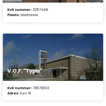
KvK nummer:
32157468
Plaats:
Marknesse
V.O.F. "Typis"
KvK nummer:
78678633
Adres:
Euro 19