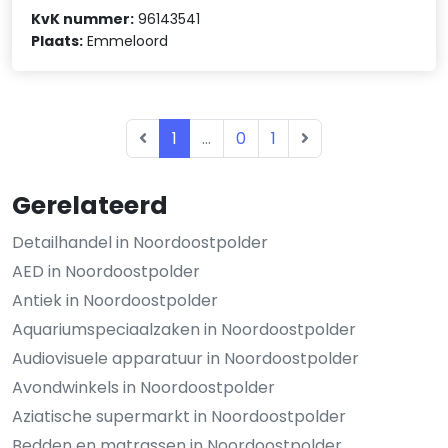
KvK nummer:
96143541
Plaats:
Emmeloord
1
...
0
1
Gerelateerd
Detailhandel in Noordoostpolder
AED in Noordoostpolder
Antiek in Noordoostpolder
Aquariumspeciaalzaken in Noordoostpolder
Audiovisuele apparatuur in Noordoostpolder
Avondwinkels in Noordoostpolder
Aziatische supermarkt in Noordoostpolder
Bedden en matrassen in Noordoostpolder