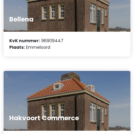
Bellena
KvK nummer:
96909447
Plaats:
Emmeloord
Hakvoort Commerce