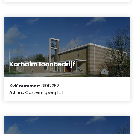
Korhaim loonbedrijf
KvK nummer:
81917252
Adres:
Oosterringweg 12 1