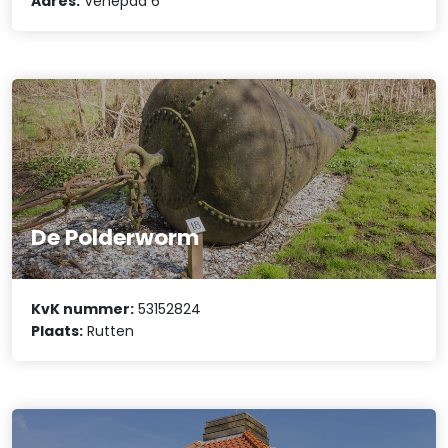
Adres:
Venepad 6
De Polderworm
KvK nummer:
53152824
Plaats:
Rutten