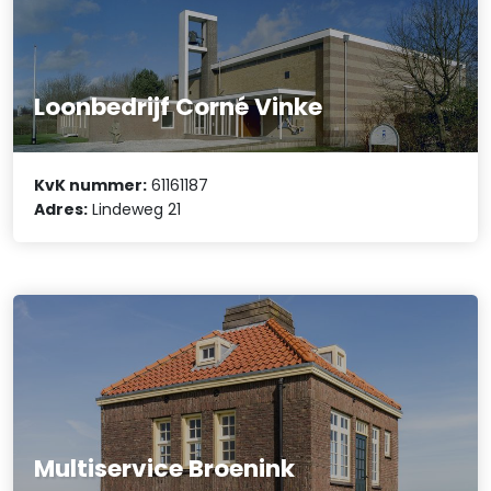
Loonbedrijf Corné Vinke
KvK nummer:
61161187
Adres:
Lindeweg 21
Multiservice Broenink