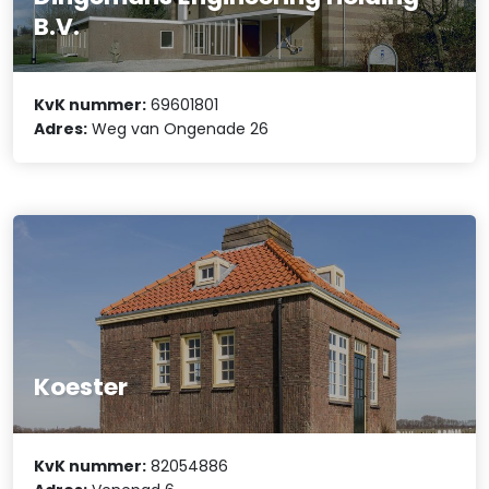
B.V.
KvK nummer:
69601801
Adres:
Weg van Ongenade 26
Koester
KvK nummer:
82054886