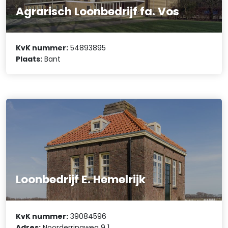
Agrarisch Loonbedrijf fa. Vos
KvK nummer:
54893895
Plaats:
Bant
Loonbedrijf E. Hemelrijk
KvK nummer:
39084596
Adres:
Noorderringweg 9 1