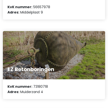
KvK nummer:
56657978
Adres:
Middelplaat 9
EZ Betonboringen
KvK nummer:
73180718
Adres:
Muiderzand 4