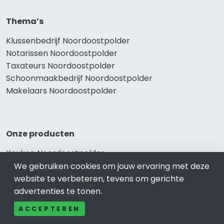
Thema’s
Klussenbedrijf Noordoostpolder
Notarissen Noordoostpolder
Taxateurs Noordoostpolder
Schoonmaakbedrijf Noordoostpolder
Makelaars Noordoostpolder
Onze producten
Keuken Noordoostpolder
Vca Noordoostpolder
We gebruiken cookies om jouw ervaring met deze
Kledingwinkel Noordoostpolder
website te verbeteren, tevens om gerichte
Website laten maken Noordoostpolder
advertenties te tonen.
Sportschool Noordoostpolder
ACCEPTEREN