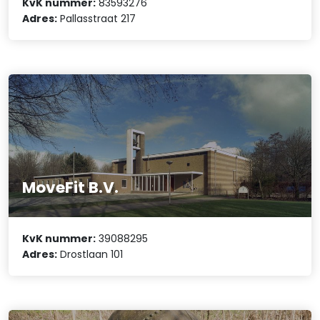
KvK nummer:
83593276
Adres:
Pallasstraat 217
MoveFit B.V.
KvK nummer:
39088295
Adres:
Drostlaan 101