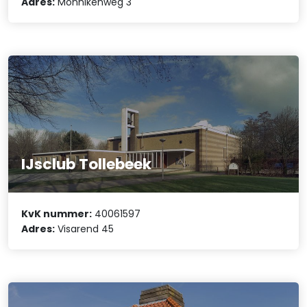
Adres:
Monnikenweg 3
IJsclub Tollebeek
KvK nummer:
40061597
Adres:
Visarend 45