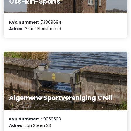
Oss-Rin-Sports
KvK nummer:
73869694
Adres:
Graaf Florislaan 19
Algemene Sportvereniging Creil
KvK nummer:
40059503
Adres:
Jan Steen 23