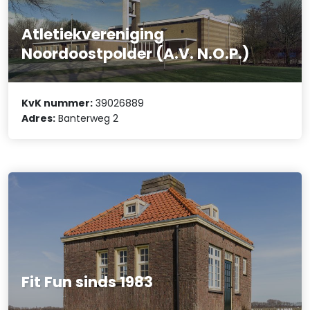
Atletiekvereniging
Noordoostpolder (A.V. N.O.P.)
KvK nummer:
39026889
Adres:
Banterweg 2
Fit Fun sinds 1983