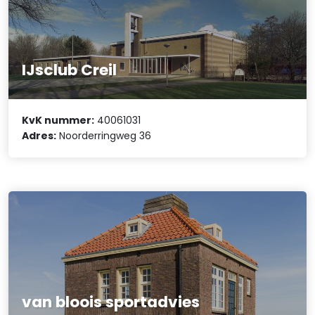
IJsclub Creil
KvK nummer:
40061031
Adres:
Noorderringweg 36
van bloois sportadvies