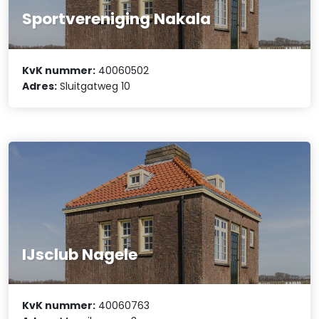
Sportvereniging Nakala
KvK nummer:
40060502
Adres:
Sluitgatweg 10
IJsclub Nagele
KvK nummer:
40060763