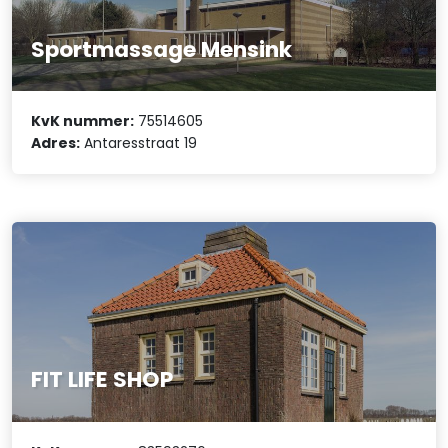
Sportmassage Mensink
KvK nummer:
75514605
Adres:
Antaresstraat 19
FIT LIFE SHOP