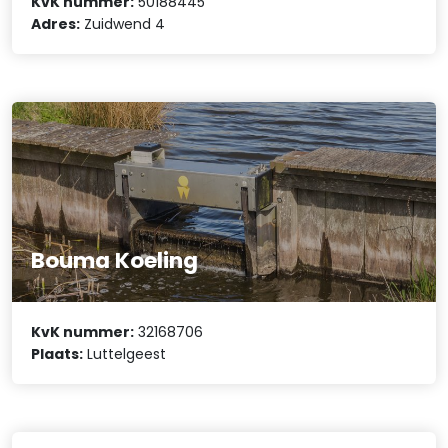
KvK nummer:
50188445
Adres:
Zuidwend 4
Bouma Koeling
KvK nummer:
32168706
Plaats:
Luttelgeest