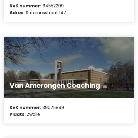
KvK nummer:
64552209
Adres:
Saturnusstraat 147
Van Amerongen Coaching
KvK nummer:
39075899
Plaats:
Zwolle