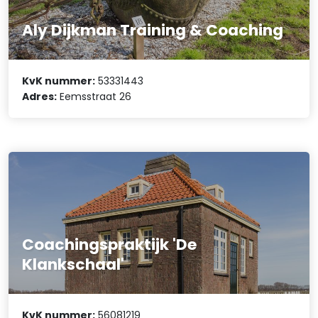
Aly Dijkman Training & Coaching
KvK nummer:
53331443
Adres:
Eemsstraat 26
Coachingspraktijk 'De
Klankschaal'
KvK nummer:
56081219