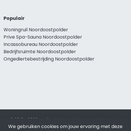
Populair
Woningruil Noordoostpolder
Prive Spa-Sauna Noordoostpolder
Incassobureau Noordoostpolder
Bedrijfsruimte Noordoostpolder
Ongediertebestrijding Noordoostpolder
© 2019 - 2026 Realisatie en SEO door
SEO-bureau
Lion
Internet. Betaal alleen voor bewezen resultaten?
SEO
We gebruiken cookies om jouw ervaring met deze