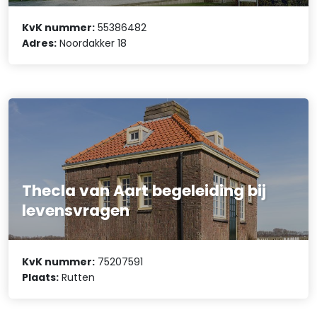
KvK nummer:
55386482
Adres:
Noordakker 18
Thecla van Aart begeleiding bij
levensvragen
KvK nummer:
75207591
Plaats:
Rutten