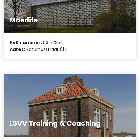
Maerlife
KvK nummer:
56172354
Adres:
Saturnusstraat 81 E
LSVV Training & Coaching