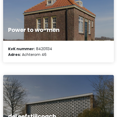
Power to wo-men
KvK nummer:
84201134
Adres:
Achterom 46
deLeefstijlcoach