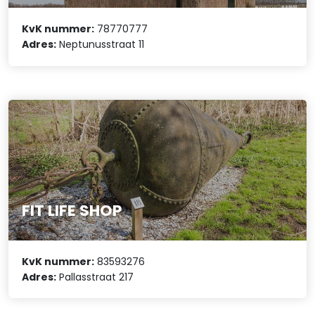
KvK nummer:
78770777
Adres:
Neptunusstraat 11
FIT LIFE SHOP
KvK nummer:
83593276
Adres:
Pallasstraat 217