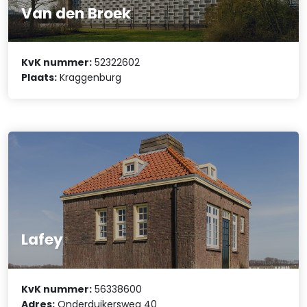
Van den Broek
KvK nummer:
52322602
Plaats:
Kraggenburg
Lafey
KvK nummer:
56338600
Adres:
Onderduikersweg 40