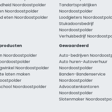
dheid Noordoostpolder
Tandartspraktijken
len Noordoostpolder
Noordoostpolder
d eten Noordoostpolder
Loodgieters Noordoostpol
Stukadoorsbedrijf
Noordoostpolder
Verhuisbedrijf Noordoostp
producten
Gewaardeerd
n Noordoostpolder
Auto-bedrijven Noordoost
oordoostpolder
Auto huren-Autoverhuur
ngwinkel Noordoostpolder
Noordoostpolder
te laten maken
Banden-Bandenservice
oostpolder
Noordoostpolder
school Noordoostpolder
Advocatenkantoren
Noordoostpolder
Slotenmaker Noordoostpo