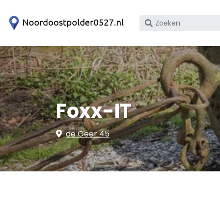
Zoek
op
bedrijfsnaam
of
KvK
nummer
Foxx-IT
de Geer 45