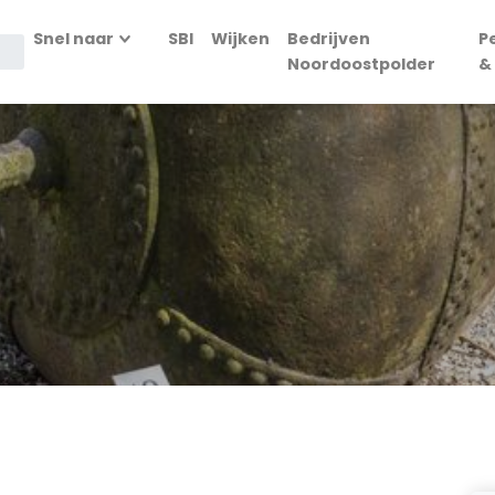
Snel naar
SBI
Wijken
Bedrijven
P
Noordoostpolder
&