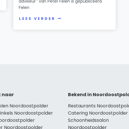
adviseur ’ van Peter Felen is gepubliceerd.
Felen
LEES VERDER
t naar
Bekend in Noordoostpol
holen Noordoostpolder
Restaurants Noordoostpol
winkels Noordoostpolder
Catering Noordoostpolder
Noordoostpolder
Schoonheidssalon
r Noordoostpolder
Noordoostpolder