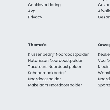
Cookieverklaring
Gezon
Avg
Afval
Privacy
Gezon
Thema’s
Onze 
Klussenbedrijf Noordoostpolder
Keuke
Notarissen Noordoostpolder
Vca N
Taxateurs Noordoostpolder
Kledi
Schoonmaakbedrijf
Websi
Noordoostpolder
Noord
Makelaars Noordoostpolder
Sport