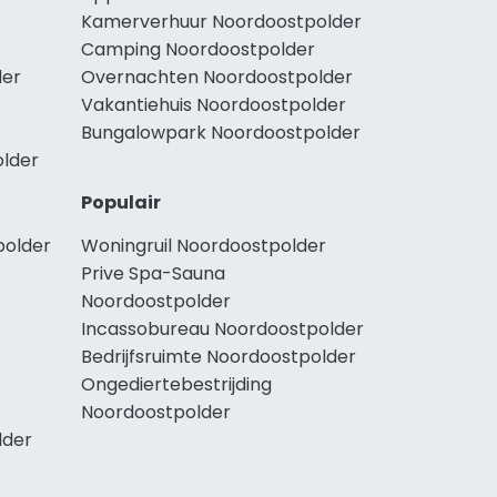
Kamerverhuur Noordoostpolder
Camping Noordoostpolder
der
Overnachten Noordoostpolder
Vakantiehuis Noordoostpolder
Bungalowpark Noordoostpolder
older
Populair
polder
Woningruil Noordoostpolder
Prive Spa-Sauna
Noordoostpolder
Incassobureau Noordoostpolder
Bedrijfsruimte Noordoostpolder
Ongediertebestrijding
Noordoostpolder
lder