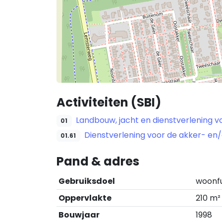
Activiteiten (SBI)
Landbouw, jacht en dienstverlening v
01
Dienstverlening voor de akker- en
01.61
Pand & adres
Gebruiksdoel
woonf
Oppervlakte
210 m²
Bouwjaar
1998