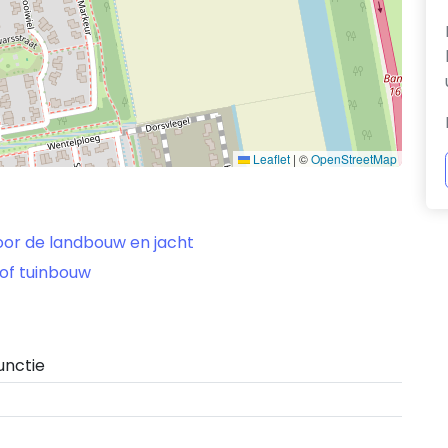
Leaflet
|
©
OpenStreetMap
oor de landbouw en jacht
/of tuinbouw
unctie