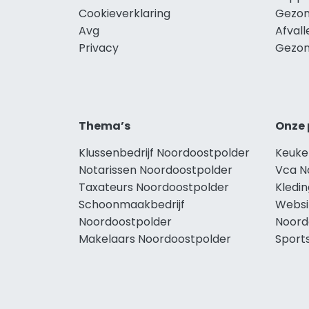
Cookieverklaring
Gezon
Avg
Afval
Privacy
Gezon
Thema’s
Onze 
Klussenbedrijf Noordoostpolder
Keuke
Notarissen Noordoostpolder
Vca N
Taxateurs Noordoostpolder
Kledi
Schoonmaakbedrijf
Websi
Noordoostpolder
Noord
Makelaars Noordoostpolder
Sport