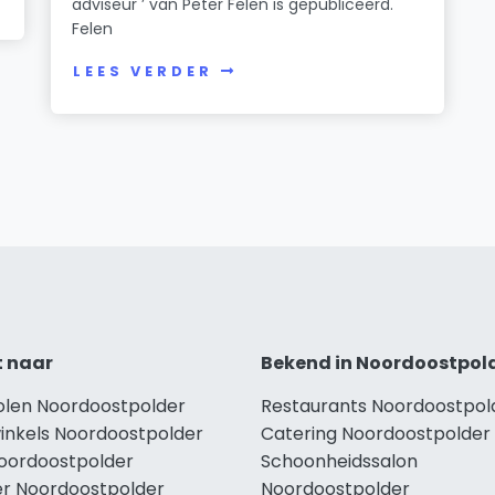
adviseur ’ van Peter Felen is gepubliceerd.
Felen
LEES VERDER
t naar
Bekend in Noordoostpol
holen Noordoostpolder
Restaurants Noordoostpol
winkels Noordoostpolder
Catering Noordoostpolder
Noordoostpolder
Schoonheidssalon
r Noordoostpolder
Noordoostpolder