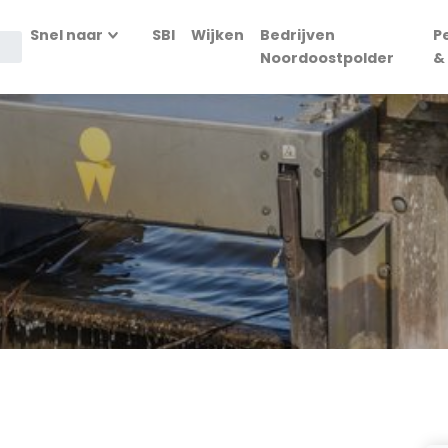
Snel naar
SBI
Wijken
Bedrijven
P
Noordoostpolder
&