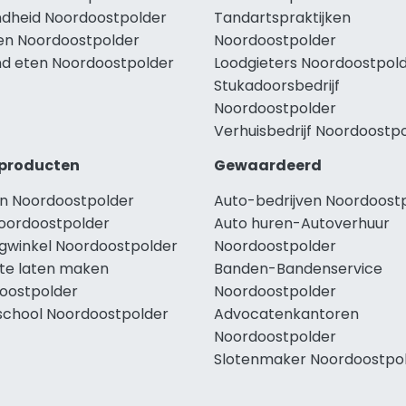
dheid Noordoostpolder
Tandartspraktijken
len Noordoostpolder
Noordoostpolder
d eten Noordoostpolder
Loodgieters Noordoostpol
Stukadoorsbedrijf
Noordoostpolder
Verhuisbedrijf Noordoostp
producten
Gewaardeerd
n Noordoostpolder
Auto-bedrijven Noordoost
oordoostpolder
Auto huren-Autoverhuur
ngwinkel Noordoostpolder
Noordoostpolder
te laten maken
Banden-Bandenservice
oostpolder
Noordoostpolder
school Noordoostpolder
Advocatenkantoren
Noordoostpolder
Slotenmaker Noordoostpo