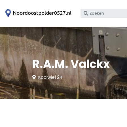
Zoek
op
bedrijfsnaam
of
KvK
nummer
R.A.M. Valckx
Kooiwiel 24