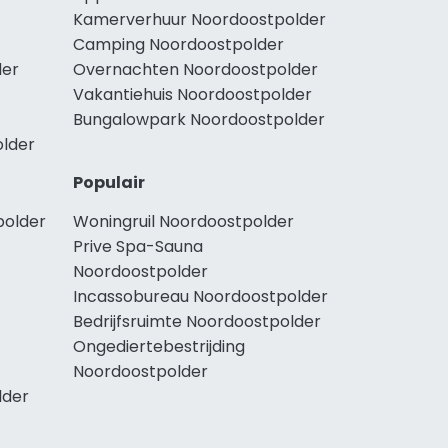
Kamerverhuur Noordoostpolder
Camping Noordoostpolder
der
Overnachten Noordoostpolder
Vakantiehuis Noordoostpolder
Bungalowpark Noordoostpolder
older
Populair
polder
Woningruil Noordoostpolder
Prive Spa-Sauna
Noordoostpolder
Incassobureau Noordoostpolder
Bedrijfsruimte Noordoostpolder
Ongediertebestrijding
Noordoostpolder
lder