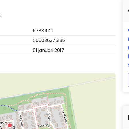
2.
67884121
000036375195
01 januari 2017