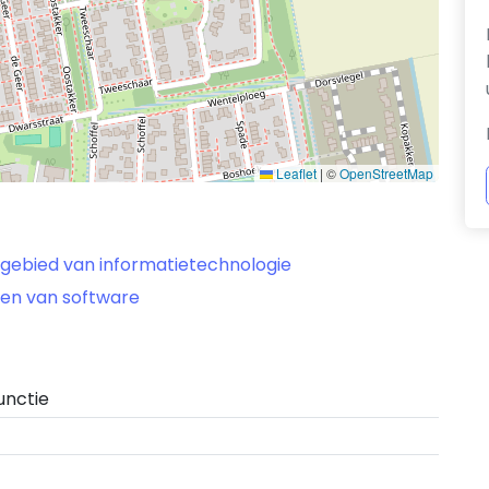
Leaflet
|
©
OpenStreetMap
 gebied van informatietechnologie
ven van software
unctie