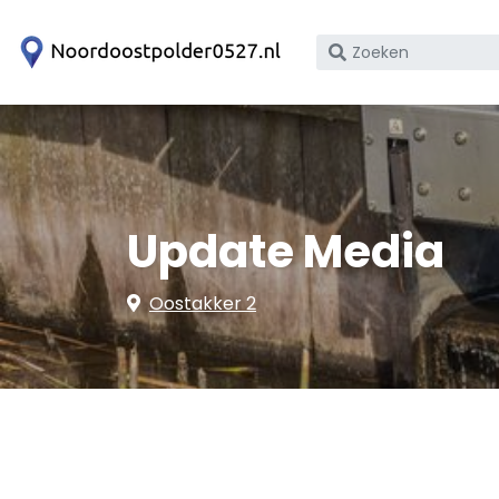
Zoek
op
bedrijfsnaam
of
KvK
nummer
Update Media
Oostakker 2