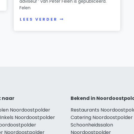
adviseur ’ van Peter Felen is gepubliceerd.
Felen
LEES VERDER
t naar
Bekend in Noordoostpol
holen Noordoostpolder
Restaurants Noordoostpol
winkels Noordoostpolder
Catering Noordoostpolder
Noordoostpolder
Schoonheidssalon
r Noordoostpolder
Noordoostpolder