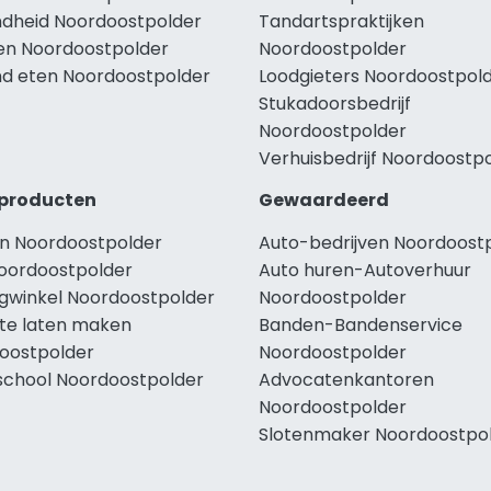
dheid Noordoostpolder
Tandartspraktijken
len Noordoostpolder
Noordoostpolder
d eten Noordoostpolder
Loodgieters Noordoostpol
Stukadoorsbedrijf
Noordoostpolder
Verhuisbedrijf Noordoostp
producten
Gewaardeerd
n Noordoostpolder
Auto-bedrijven Noordoost
oordoostpolder
Auto huren-Autoverhuur
ngwinkel Noordoostpolder
Noordoostpolder
te laten maken
Banden-Bandenservice
oostpolder
Noordoostpolder
school Noordoostpolder
Advocatenkantoren
Noordoostpolder
Slotenmaker Noordoostpo