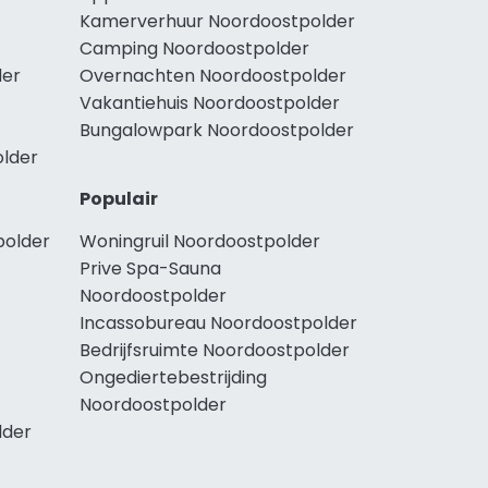
Kamerverhuur Noordoostpolder
Camping Noordoostpolder
der
Overnachten Noordoostpolder
Vakantiehuis Noordoostpolder
Bungalowpark Noordoostpolder
older
Populair
polder
Woningruil Noordoostpolder
Prive Spa-Sauna
Noordoostpolder
Incassobureau Noordoostpolder
Bedrijfsruimte Noordoostpolder
Ongediertebestrijding
Noordoostpolder
lder