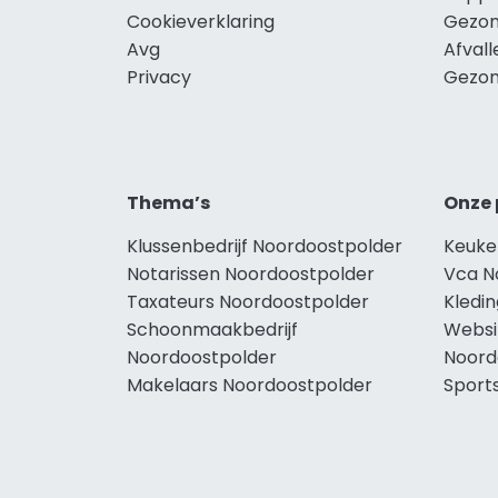
Cookieverklaring
Gezon
Avg
Afval
Privacy
Gezon
Thema’s
Onze 
Klussenbedrijf Noordoostpolder
Keuke
Notarissen Noordoostpolder
Vca N
Taxateurs Noordoostpolder
Kledi
Schoonmaakbedrijf
Websi
Noordoostpolder
Noord
Makelaars Noordoostpolder
Sport