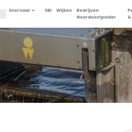
Snel naar
SBI
Wijken
Bedrijven
P
Noordoostpolder
&