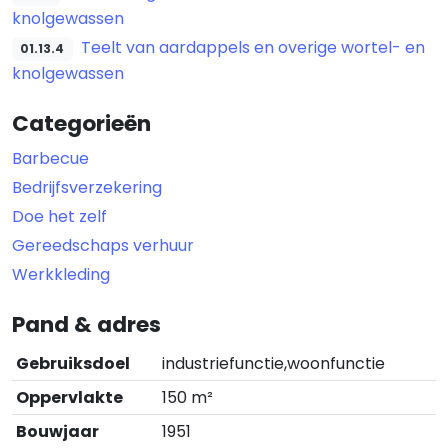
knolgewassen
Teelt van aardappels en overige wortel- en
01.13.4
knolgewassen
Categorieën
Barbecue
Bedrijfsverzekering
Doe het zelf
Gereedschaps verhuur
Werkkleding
Pand & adres
Gebruiksdoel
industriefunctie,woonfunctie
Oppervlakte
150 m²
Bouwjaar
1951