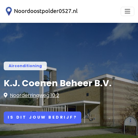
Airconditioning
K.J. Coenen Beheer B.V.
Noorderringweg 10 2
IS DIT JOUW BEDRIJF?