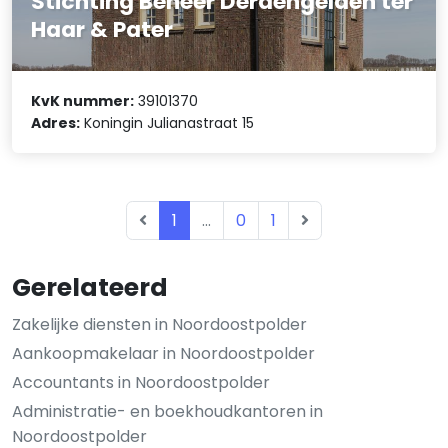
Stichting Beheer Derdengelden ter
Haar & Pater
KvK nummer:
39101370
Adres:
Koningin Julianastraat 15
1
...
0
1
Gerelateerd
Zakelijke diensten in Noordoostpolder
Aankoopmakelaar in Noordoostpolder
Accountants in Noordoostpolder
Administratie- en boekhoudkantoren in
Noordoostpolder