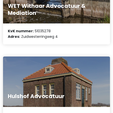
WET Withaar Advocatuur &
Mediation
KvK nummer:
51035278
Adres:
Zuidwesterringweg 4
Hulshof Advocatuur