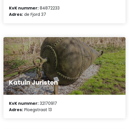
KvK nummer:
84872233
Adres:
de Fjord 37
Katuin Juristen
KvK nummer:
32170917
Adres:
Ploegstraat 13