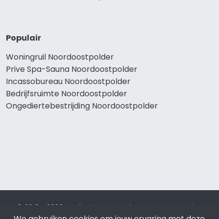
Populair
Woningruil Noordoostpolder
Prive Spa-Sauna Noordoostpolder
Incassobureau Noordoostpolder
Bedrijfsruimte Noordoostpolder
Ongediertebestrijding Noordoostpolder
© 2019 - 2026 Realisatie en SEO door
SEO-bureau
Lion
We gebruiken cookies om jouw ervaring met deze
Internet. Betaal alleen voor bewezen resultaten?
SEO