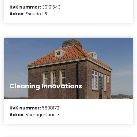
KvK nummer:
39101543
Adres:
Escudo 1 B
Cleaning Innovations
KvK nummer:
58981721
Adres:
Verhagenlaan 7