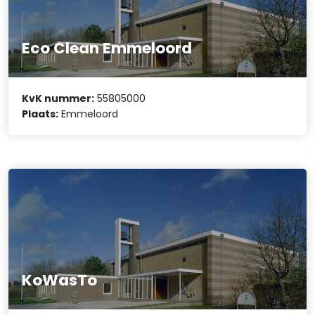
Eco Clean Emmeloord
KvK nummer:
55805000
Plaats:
Emmeloord
KoWasTo