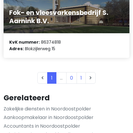
Fok- en vleesvarkensbedrijf S.
Aarnink B.V.
KvK nummer:
86374818
Adres:
Blokzijlerweg 15
1
...
0
1
Gerelateerd
Zakelijke diensten in Noordoostpolder
Aankoopmakelaar in Noordoostpolder
Accountants in Noordoostpolder